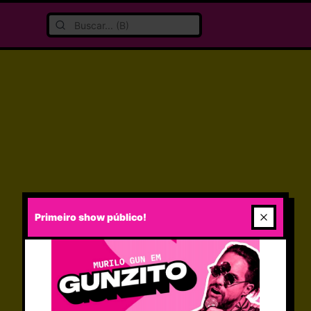
Primeiro show público!
LOGIN NECESSÁRIO