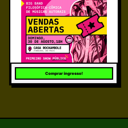
👤
ACESSE SEU PERFIL
Criei seu perfil, faça matches e troque
mensagens
ENTRAR / CADASTRAR
Comprar ingresso!